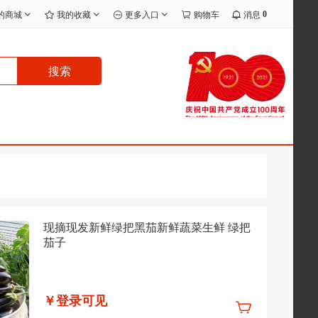
0
的商城
我的收藏
更多入口
购物车
消息
搜索
现摘现发新鲜绿把黑茄新鲜蔬菜生鲜 绿把
茄子
￥登录可见