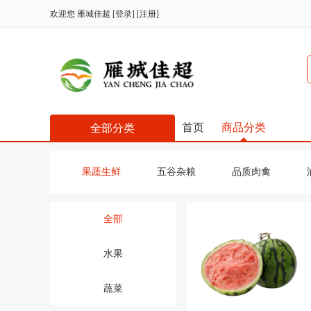
欢迎您
雁城佳超
[
登录
] [
注册
]
首页
商品分类
全部分类
果蔬生鲜
五谷杂粮
品质肉禽
全部
水果
蔬菜