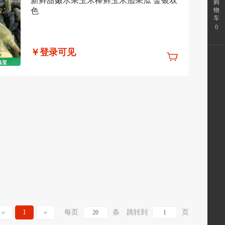
新鲜甜嫩水果玉米棒鲜玉米茄果瓜 金银双
购
物
色
车
0
￥登录可见
«
1
»
每页
条
跳转到
页