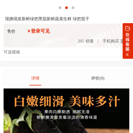
现摘现发新鲜绿把黑茄新鲜蔬菜生鲜 绿把茄子
登录可见
售价
￥
205
销量
手机购买
可选规格
详情
评价(0)