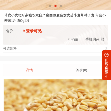
带皮小麦粒斤杂粮农家自产磨面做麦酱发麦苗小麦草种子麦 带皮小
麦米1斤 500g1袋
登录可见
售价
￥
0
销量
手机购买
可选规格
详情
评价(0)