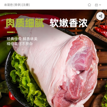
欢迎您
[
登录
] [
注册
]