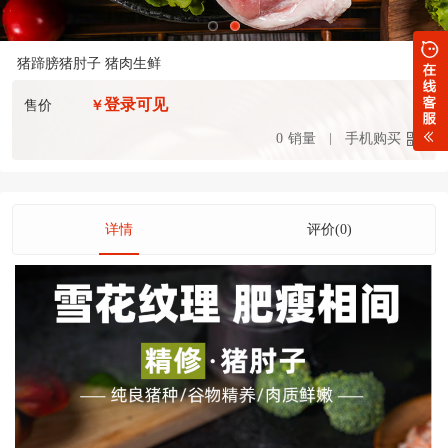
猪蹄膀猪肘子 猪肉生鲜
登录可见
售价
￥
0
销量
手机购买
详情
评价(0)